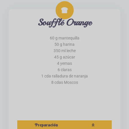
Soufflé Orange
60 g mantequilla
50 g harina
350 ml leche
45 g azúcar
4 yemas
6 claras
1 cda ralladura de naranja
8 cdas Moscos
Preparación