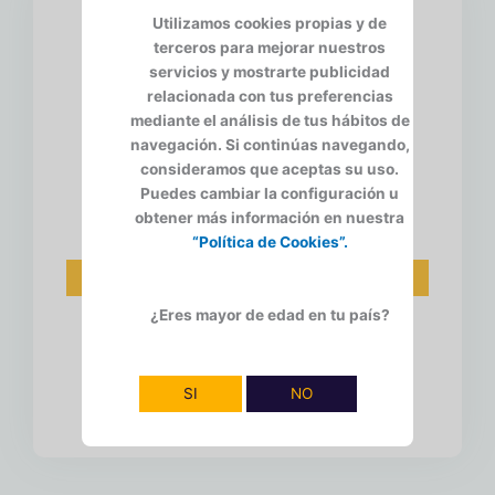
Martinete
Utilizamos cookies propias y de
terceros para mejorar nuestros
servicios y mostrarte publicidad
30 ml (1 oz) Moscos
relacionada con tus preferencias
60 ml (2 oz) Tequila Blanco
mediante el análisis de tus hábitos de
30 ml (1 oz) Jugo de Apio
navegación. Si continúas navegando,
15 ml (0.50 oz) Jugo de Limón
consideramos que aceptas su uso.
15 ml (0.50 oz) Jugo de Naranja
Puedes cambiar la configuración u
obtener más información en nuestra
“Política de Cookies”.
Preparación
¿Eres mayor de edad en tu país?
Mezclar los ingredientes en una coctelera con
hielo. Colar y servir en copa de Martini. Adornar
con un twist de limón.